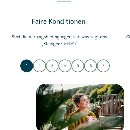
Faire Konditionen.
Sind die Vertragsbedingungen fair, was sagt das
G
„Kleingedruckte“?
1
2
3
4
5
6
7