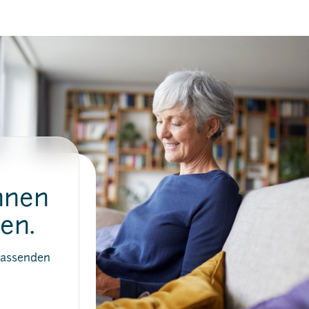
hnen
en.
passenden