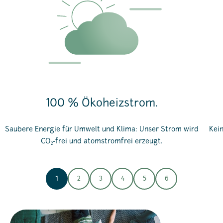
100 % Ökoheizstrom.
Saubere Energie für Umwelt und Klima: Unser Strom wird
Kein
CO
-frei und atomstromfrei erzeugt.
2
1
2
3
4
5
6