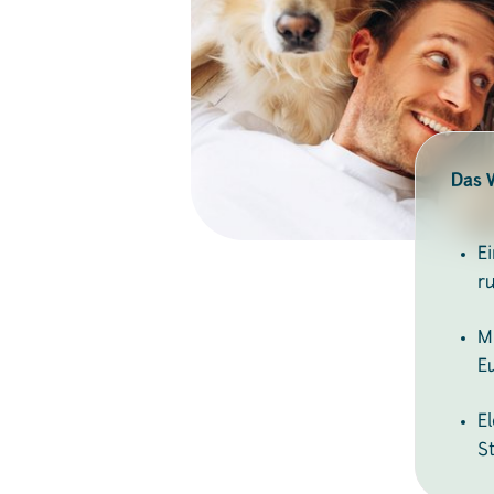
Das W
E
r
M
E
E
S