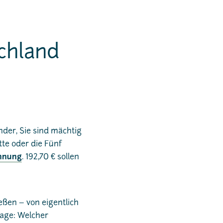
chland
nder, Sie sind mächtig
tte oder die Fünf
hnung
. 192,70 € sollen
eßen – von eigentlich
rage: Welcher