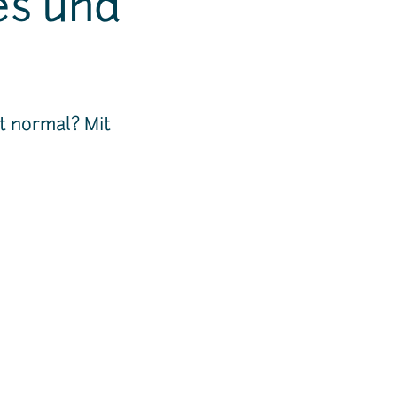
es und
st normal? Mit