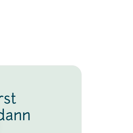
rst
 dann