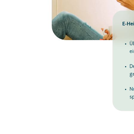
E-He
Üb
e
D
g
N
s