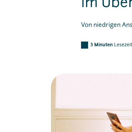
im Über
Von niedrigen Ans
3
Minuten
Lesezei