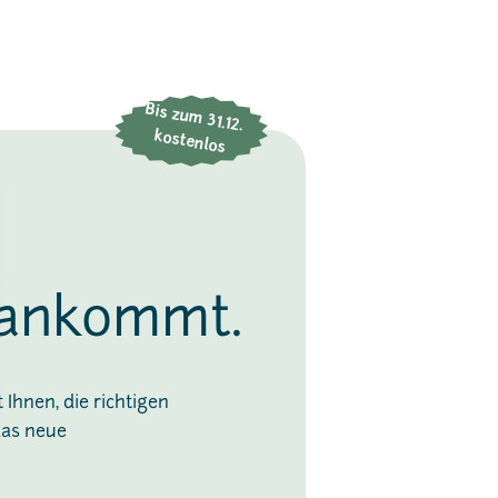
Bis zum
31.12.
kostenlos
 ankommt.
Ihnen, die richtigen
das neue