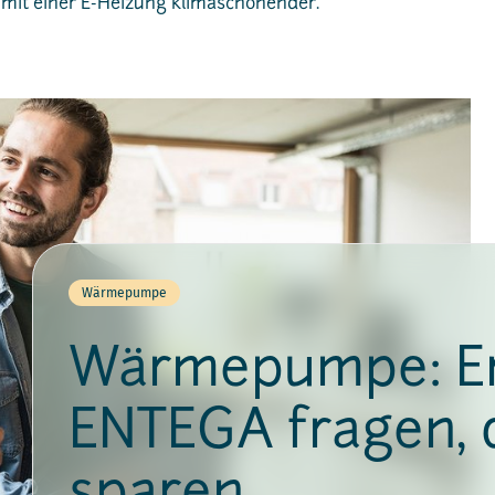
 mit einer E-Heizung klimaschonender.
Wärmepumpe
Wärmepumpe: E
ENTEGA fragen,