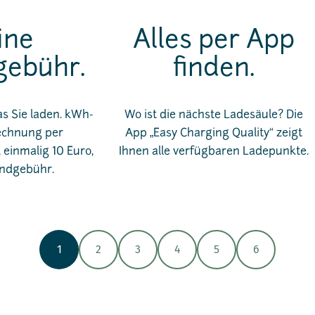
ine
Alles per App
ebühr.
finden.
as Sie laden. kWh-
Wo ist die nächste Ladesäule? Die
echnung per
App „Easy Charging Quality“ zeigt
einmalig 10 Euro,
Ihnen alle verfügbaren Ladepunkte.
ndgebühr.
1
2
3
4
5
6