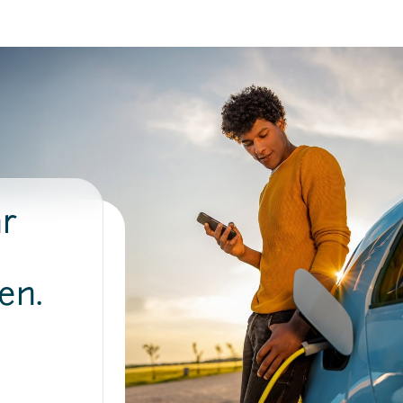
hr
en.