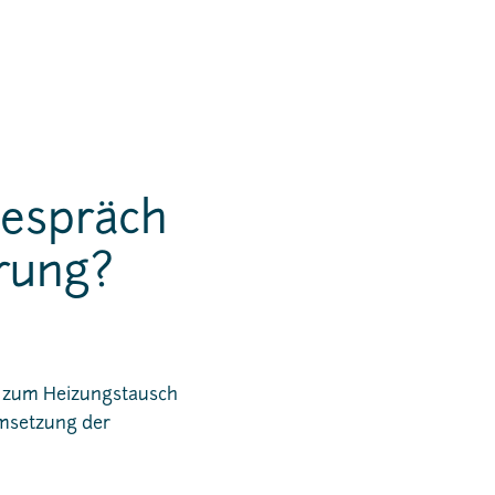
gespräch
erung?
r zum Heizungstausch
Umsetzung der