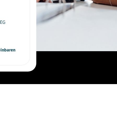
GEG
einbaren