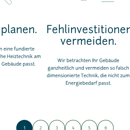
 planen.
Fehlinvestitione
vermeiden.
 eine fundierte
che Heiztechnik am
Wir betrachten Ihr Gebäude
 Gebäude passt.
ganzheitlich und vermeiden so falsch
dimensionierte Technik, die nicht zum
Energiebedarf passt.
1
2
3
4
5
6