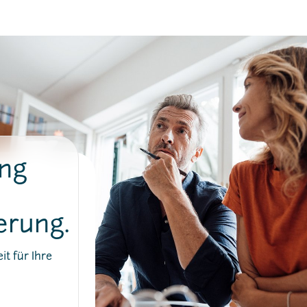
ung
erung.
t für Ihre