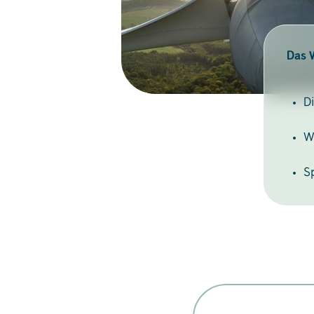
Das W
D
W
S