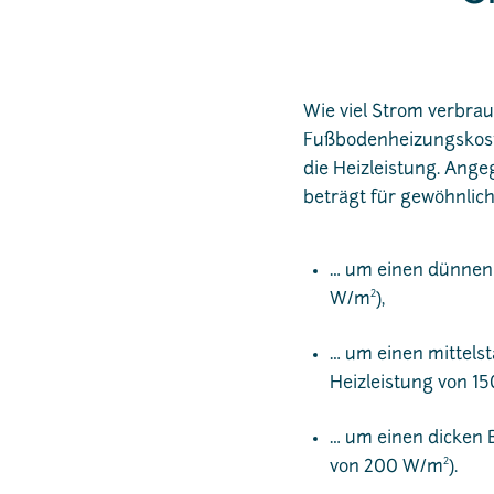
Wie viel Strom verbrau
Fußbodenheizungskoste
die Heizleistung. Ange
beträgt für gewöhnli
… um einen dünnen B
2
W/m
),
… um einen mittels
Heizleistung von 1
… um einen dicken B
2
von 200 W/m
).