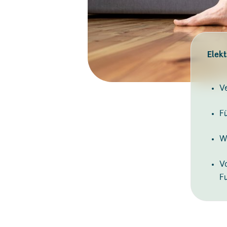
Elek
V
F
W
V
F