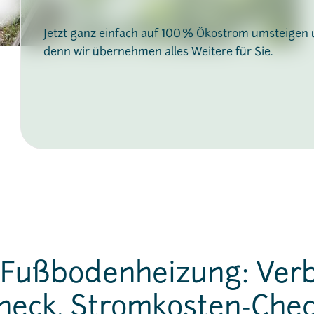
Jetzt ganz einfach auf 100 % Ökostrom umsteigen
denn wir übernehmen alles Weitere für Sie.
-Fußbodenheizung: Ver
heck, Stromkosten-Chec