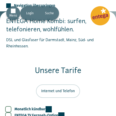
Navigation überspringen
Login
Suche
Menü
ENTEGA Home Kombi: surfen,
telefonieren, wohlfühlen.
DSL und Glasfaser für Darmstadt, Mainz, Süd- und
Rheinhessen.​
Unsere Tarife
Internet und Telefon
Monatlich kündbar
ENTEGA TV Fernseh-Option