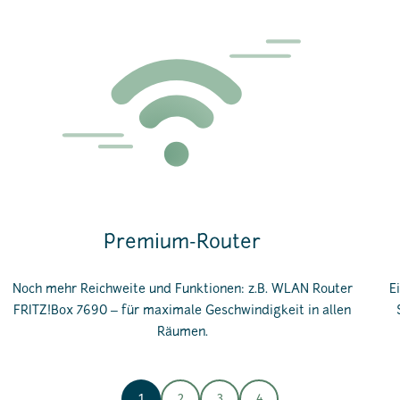
Premium-Router
Noch mehr Reichweite und Funktionen: z.B. WLAN Router
E
FRITZ!Box 7690 ‒ für maximale Geschwindigkeit in allen
Räumen.
1
2
3
4