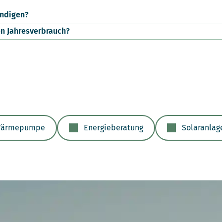
ündigen?
n Jahresverbrauch?
ärmepumpe
Energieberatung
Solaranlag