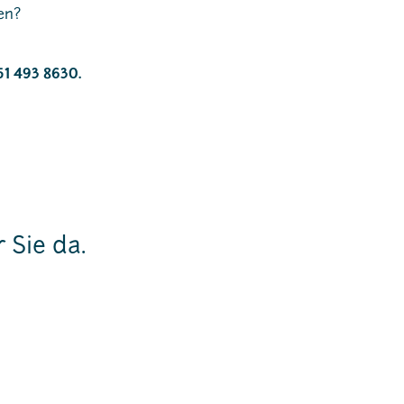
en?
51 493 8630.
 Sie da.