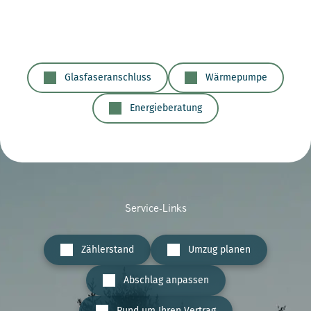
Glasfaseranschluss
Wärmepumpe
Energieberatung
Service-Links
Zählerstand
Umzug planen
Abschlag anpassen
Rund um Ihren Vertrag