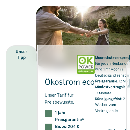
Unser
Tipp
Moorschutzversprec
Für jeden Neukunde
wird 1 m² Moor in
Deutschland renaturi
Ökostrom eco
Preisgarantie:
12 Mon
Mindestvertragslaufz
12 Monate
Unser Tarif für
Kündigungsfrist:
2
Preisbewusste.
Wochen zum
Vertragsende
1 Jahr
Preisgarantie
*
Bis zu 204 €