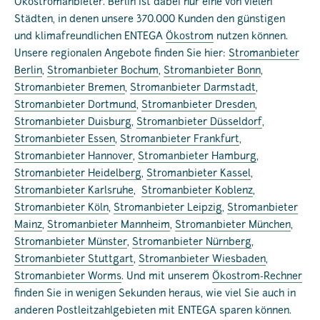
Ökostromanbieter. Berlin ist dabei nur eine von vielen
Städten, in denen unsere 370.000 Kunden den günstigen
und klimafreundlichen ENTEGA
Ökostrom
nutzen können.
Unsere regionalen Angebote finden Sie hier:
Stromanbieter
Berlin
,
Stromanbieter Bochum
,
Stromanbieter Bonn
,
Stromanbieter Bremen
,
Stromanbieter Darmstadt
,
Stromanbieter Dortmund
,
Stromanbieter Dresden
,
Stromanbieter Duisburg
,
Stromanbieter Düsseldorf
,
Stromanbieter Essen
,
Stromanbieter Frankfurt
,
Stromanbieter Hannover
,
Stromanbieter Hamburg
,
Stromanbieter Heidelberg
,
Stromanbieter Kassel
,
Stromanbieter Karlsruhe
,
Stromanbieter Koblenz
,
Stromanbieter Köln
,
Stromanbieter Leipzig
,
Stromanbieter
Mainz
,
Stromanbieter Mannheim
,
Stromanbieter München
,
Stromanbieter Münster
,
Stromanbieter Nürnberg
,
Stromanbieter Stuttgart
,
Stromanbieter Wiesbaden
,
Stromanbieter Worms
. Und mit unserem
Ökostrom-Rechner
finden Sie in wenigen Sekunden heraus, wie viel Sie auch in
anderen Postleitzahlgebieten mit ENTEGA sparen können.