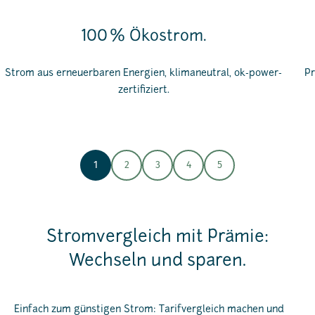
100 % Ökostrom.
Strom aus erneuerbaren Energien, klimaneutral, ok-power-
Pr
zertifiziert.
1
2
3
4
5
Stromvergleich mit Prämie:
Wechseln und sparen.
Einfach zum günstigen
Strom: Tarifvergleich
machen und