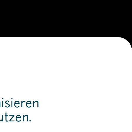
isieren
tzen.