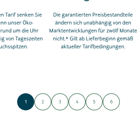
 Tarif senken Sie
Die garantierten Preisbestandteile
enn unser Öko-
ändern sich unabhängig von den
rund um die Uhr
Marktentwicklungen für zwölf Monate
g von Tageszeiten
nicht.* Gilt ab Lieferbeginn gemäß
uchsspitzen.
aktueller Tarifbedingungen.
1
2
3
4
5
6