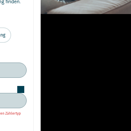
g finden.
ung
ren Zählertyp