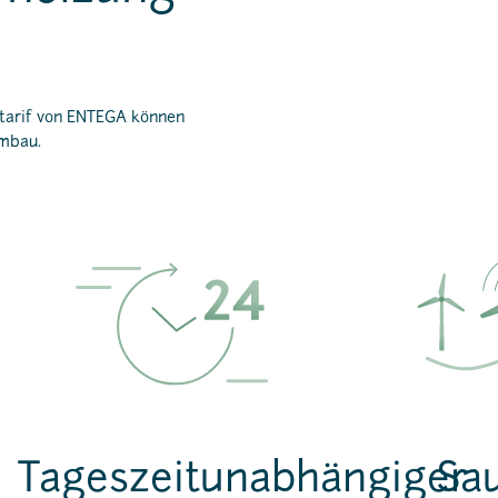
mtarif von ENTEGA können
umbau.
Tageszeitunabhängiger
Sa