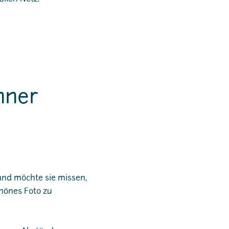
nner
and möchte sie missen,
chönes Foto zu