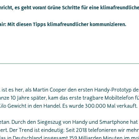
richt, es geht voran! Grüne Schritte für eine klimafreundlich
air: Mit diesen Tipps klimafreundlicher kommunizieren.
ist es her, als Martin Cooper den ersten Handy-Prototyp der
ganze 10 Jahre später, kam das erste tragbare Mobiltelefon f
ilo Gewicht in den Handel. Es wurde 300.000 Mal verkauft.
getan. Durch den Siegeszug von Handy und Smartphone hat s
rt. Der Trend ist eindeutig: Seit 2018 telefonieren wir meh
as in Deutschland insgesamt 159 Milliarden Minuten im mob