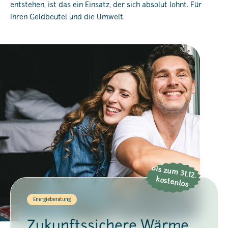
entstehen, ist das ein Einsatz, der sich absolut lohnt. Für
Ihren Geldbeutel und die Umwelt.
Bis zum
31.12.
kostenlos
Energieberatung
Zukunftssichere Wärme