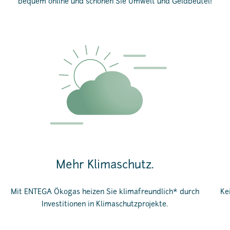
bequem online und schonen Sie Umwelt und Geldbeutel!
Mehr Klimaschutz.
Mit ENTEGA Ökogas heizen Sie klimafreundlich* durch
Ke
Investitionen in Klimaschutzprojekte.