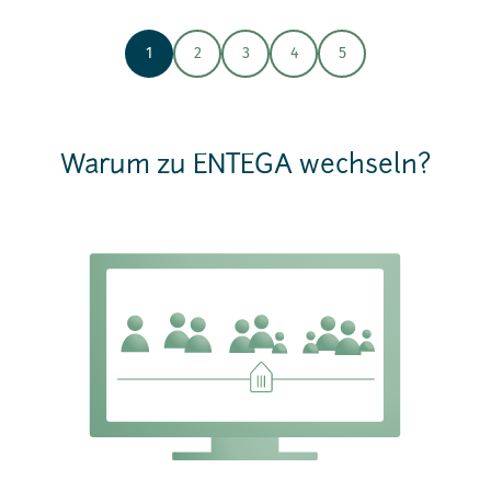
1
2
3
4
5
Warum zu ENTEGA wechseln?