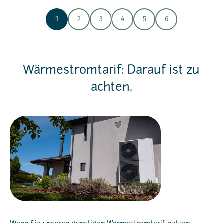
1
2
3
4
5
6
Wärmestromtarif: Darauf ist zu
achten.