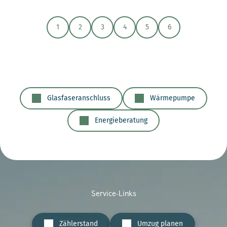
1
2
3
4
5
6
Glasfaseranschluss
Wärmepumpe
Energieberatung
Service-Links
Zählerstand
Umzug planen