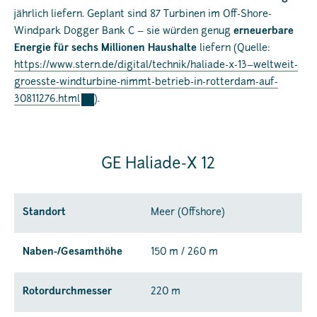
jährlich liefern. Geplant sind 87 Turbinen im Off-Shore-
Windpark Dogger Bank C – sie würden genug
erneuerbare
Energie für sechs Millionen Haushalte
liefern (Quelle:
https://www.stern.de/digital/technik/haliade-x-13–weltweit-
groesste-windturbine-nimmt-betrieb-in-rotterdam-auf-
30811276.html
).
GE Haliade-X 12
Standort
Meer (Offshore)
Naben-/Gesamthöhe
150 m / 260 m
Rotordurchmesser
220 m