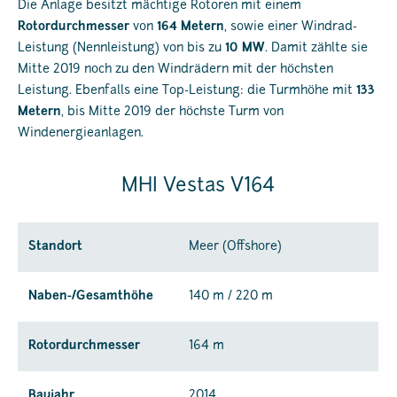
Die Anlage besitzt mächtige Rotoren mit einem
Rotordurchmesser
von
164 Metern
, sowie einer Windrad-
Leistung (Nennleistung) von bis zu
10 MW
. Damit zählte sie
Mitte 2019 noch zu den Windrädern mit der höchsten
Leistung. Ebenfalls eine Top-Leistung: die Turmhöhe mit
133
Metern
, bis Mitte 2019 der höchste Turm von
Windenergieanlagen.
MHI Vestas V164
Standort
Meer (Offshore)
Naben-/Gesamthöhe
140 m / 220 m
Rotordurchmesser
164 m
Baujahr
2014