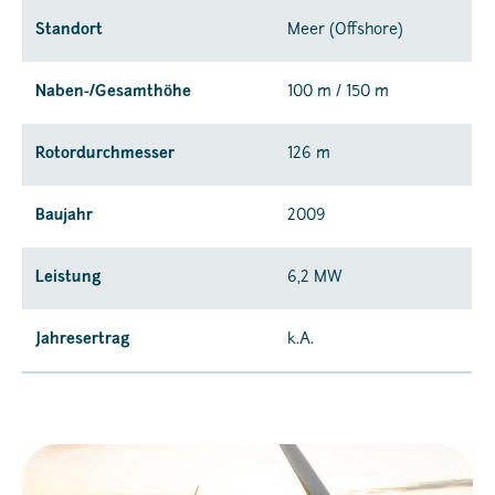
Standort
Meer (Offshore)
Naben-/Gesamthöhe
100 m / 150 m
Rotordurchmesser
126 m
Baujahr
2009
Leistung
6,2 MW
Jahresertrag
k.A.