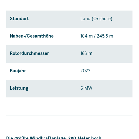
Standort
Land (Onshore)
Naben-/Gesamthöhe
164 m / 245,5 m
Rotordurchmesser
163 m
Baujahr
2022
Leistung
6 MW
-
Die größte Windkraftanlage: 280 Meter hoch.