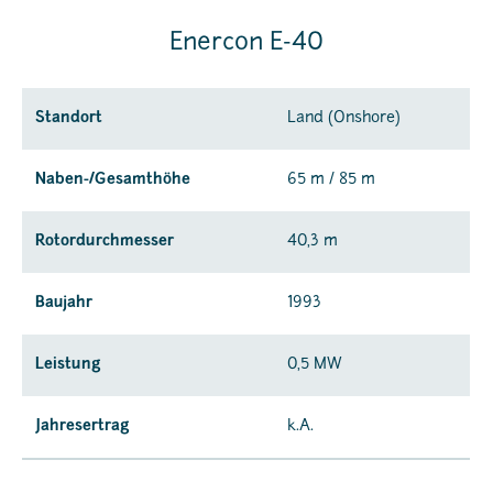
Enercon E-40
Standort
Land (Onshore)
Naben-/Gesamthöhe
65 m / 85 m
Rotordurchmesser
40,3 m
Baujahr
1993
Leistung
0,5 MW
Jahresertrag
k.A.