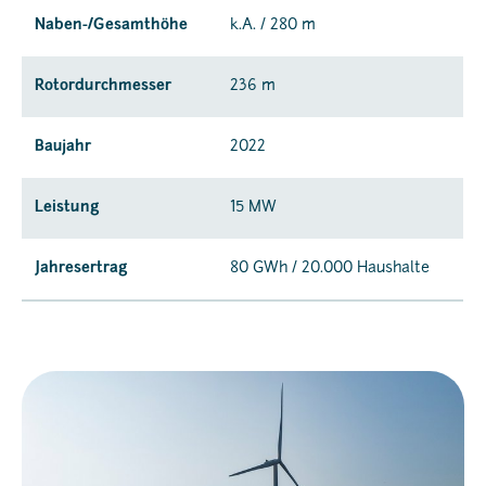
Naben-/Gesamthöhe
k.A. / 280 m
Rotordurchmesser
236 m
Baujahr
2022
Leistung
15 MW
Jahresertrag
80 GWh / 20.000 Haushalte