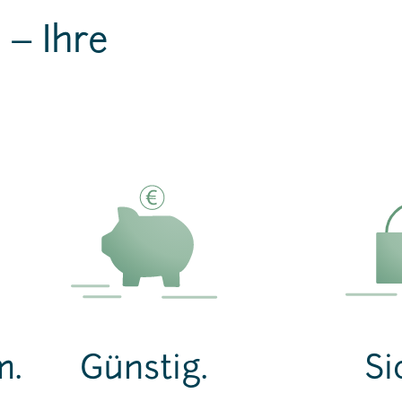
– Ihre
m.
Günstig.
Si