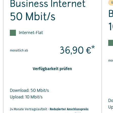
Business Internet
U
B
50 Mbit/s
Internet-Flat
*
36,90 €
monatlich ab
mon
Verfügbarkeit prüfen
Download: 50 Mbit/s
Upload: 10 Mbit/s
Do
Up
24 Monate Vertragslaufzeit -
Reduzierter Anschlusspreis: