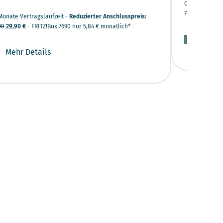
Ohne Vertrags
7690 optional
Monate Vertragslaufzeit -
Reduzierter Anschlusspreis:
90
29,90 €
- FRITZ!Box 7690 nur 5,84 € monatlich*
Mehr D
Mehr Details