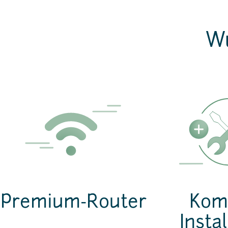
Wu
Premium-Router
Komf
Instal