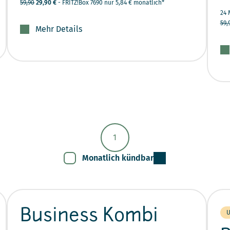
59,90
29,90 €
- FRITZ!Box 7690 nur 5,84 € monatlich*
24 
59,
Mehr Details
1
Monatlich kündbar
Business Kombi
U