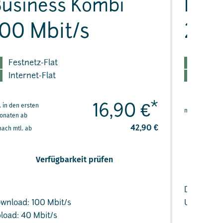
usiness Kombi
Flex
100 Mbit/s
25 M
Festnetz-Flat
Festn
Internet-Flat
Inter
*
. in den ersten
16,90 €
monatlich ab
onaten ab
42,90 €
ach mtl. ab
Verfügbarkeit prüfen
Download:
wnload: 100 Mbit/s
Upload: 5 
load: 40 Mbit/s