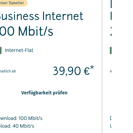
Busi
nser Topseller
usiness Internet
Flex
100 Mbit/s
25 M
Internet-Flat
Inter
*
39,90 €
atlich ab
monatlich ab
Verfügbarkeit prüfen
wnload: 100 Mbit/s
Download:
load: 40 Mbit/s
Upload: 5 