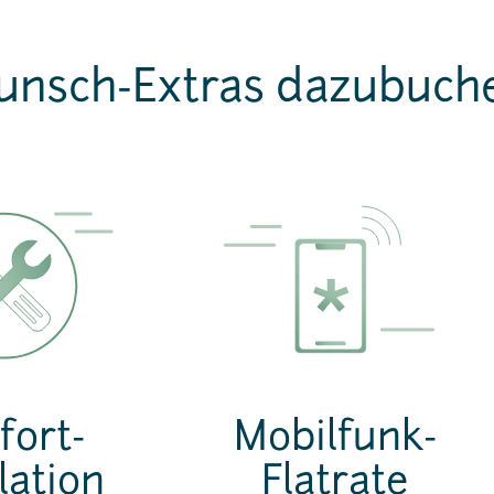
nsch-Extras dazubuch
ort-
Mobilfunk-
lation
Flatrate