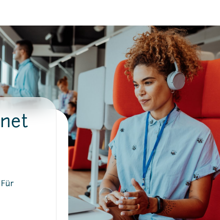
rnet
 Für