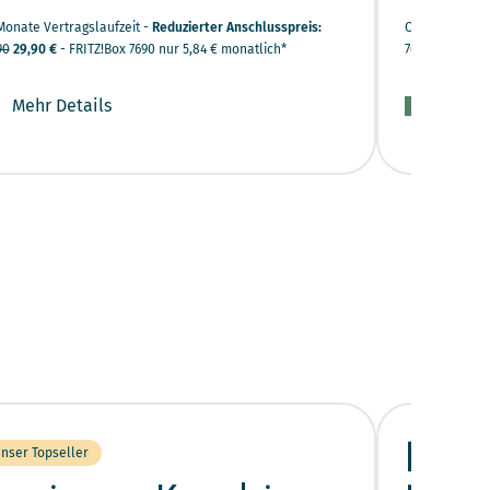
Monate Vertragslaufzeit -
Reduzierter Anschlusspreis:
Ohne Vertrags
90
29,90 €
- FRITZ!Box 7690 nur 5,84 € monatlich*
7690 optional
Mehr Details
Mehr D
Busi
nser Topseller