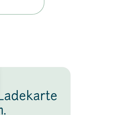
Ladekarte
n.