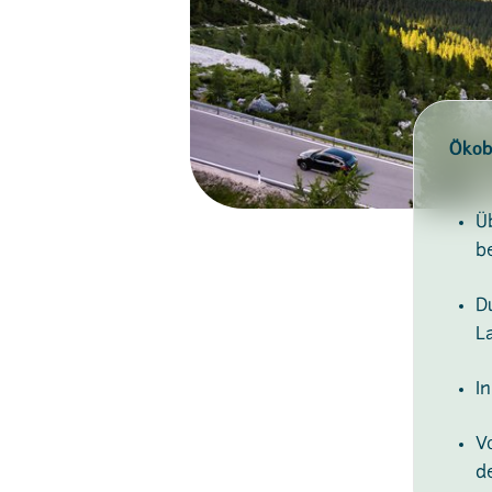
Ökobi
Ü
b
D
L
I
V
d