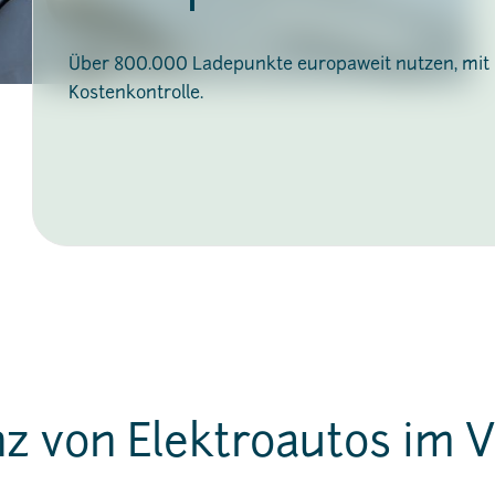
Über 800.000 Ladepunkte europaweit nutzen, mit n
Kostenkontrolle.
z von Elektroautos im V