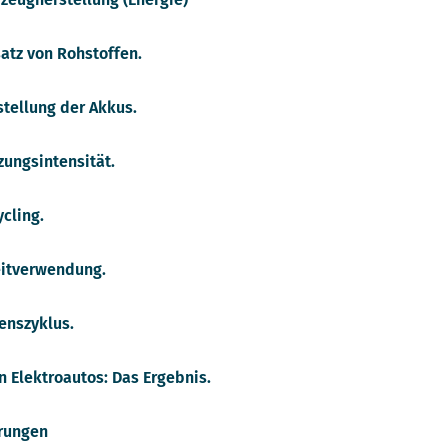
atz von Rohstoffen.
stellung der Akkus.
zungsintensität.
cling.
eitverwendung.
enszyklus.
n Elektroautos: Das Ergebnis.
rungen