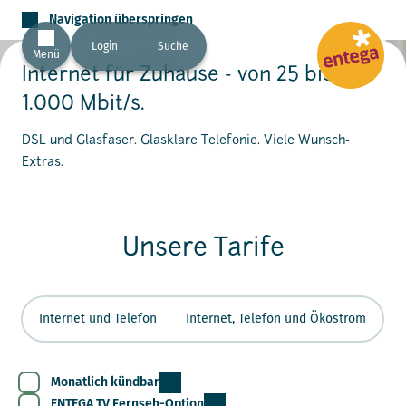
Navigation überspringen
Login
Suche
Menü
Internet für Zuhause - von 25 bis
1.000 Mbit/s.
DSL und Glasfaser. Glasklare Telefonie. Viele Wunsch-
Extras.
Unsere Tarife
Internet und Telefon
Internet, Telefon und Ökostrom
Monatlich kündbar
ENTEGA TV Fernseh-Option