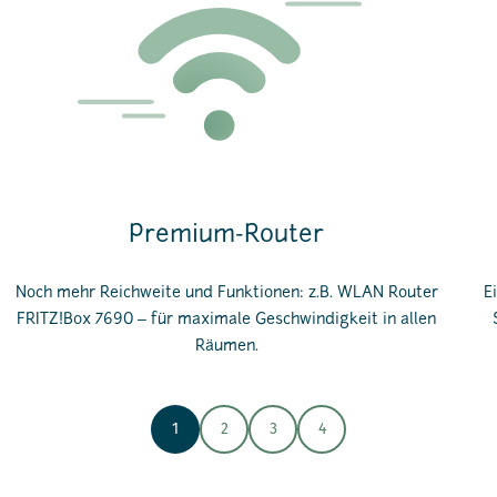
Premium-Router
Noch mehr Reichweite und Funktionen: z.B. WLAN Router
E
FRITZ!Box 7690 ‒ für maximale Geschwindigkeit in allen
Räumen.
1
2
3
4