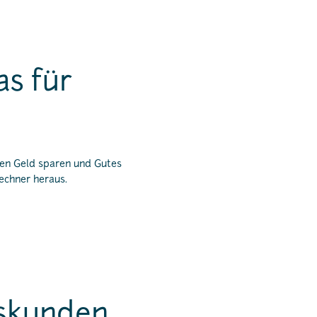
s für
men Geld sparen und Gutes
rechner heraus.
skunden.