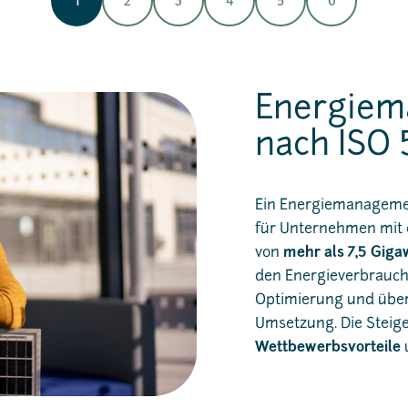
1
2
3
4
5
6
Energie
nach ISO 
Ein Energiemanageme
für Unternehmen mit 
von
mehr als 7,5 Gig
den Energieverbrauch
Optimierung und über
Umsetzung. Die Steige
Wettbewerbsvorteile