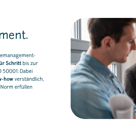
ment.
rgiemanagement-
für Schritt
bis zur
SO 50001. Dabei
w-how
verständlich,
Norm erfüllen