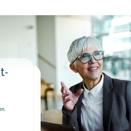
t-
en.