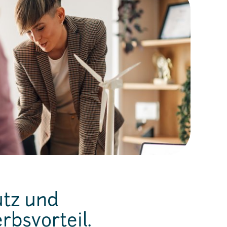
utz und
bsvorteil.