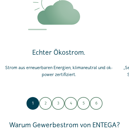
Echter Ökostrom.
Strom aus erneuerbaren Energien, klimaneutral und ok-
„S
power zertifiziert.
1
2
3
4
5
6
Warum Gewerbestrom von ENTEGA?