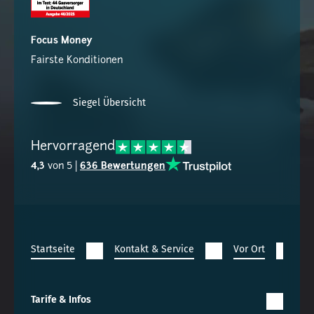
Focus Money
Fairste Konditionen
Siegel Übersicht
Hervorragend
4,3
von 5 |
636 Bewertungen
Startseite
Kontakt & Service
Vor Ort
Ef
Tarife & Infos