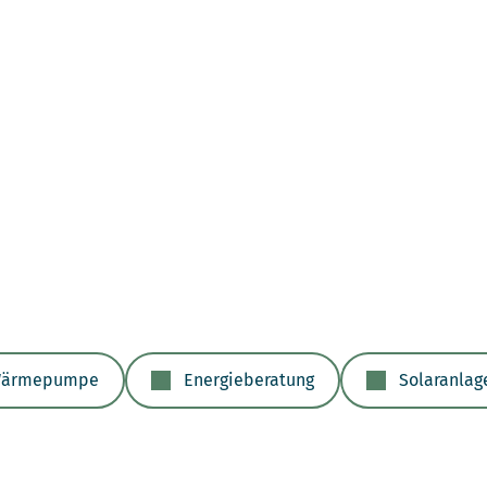
ärmepumpe
Energieberatung
Solaranlag