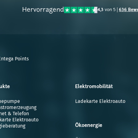
Hervorragend
4,3
von 5 |
636 Bew
Entega Points
ukte
Elektromobilität
mepumpe
Ladekarte Elektroauto
nstromerzeugung
net & Telefon
karte Elektroauto
gieberatung
Ökoenergie