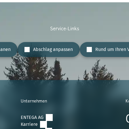
Service-Links
lanen
Abschlag anpassen
Rund um Ihren V
Unternehmen
K
ENTEGA AG
Karriere