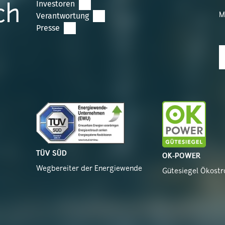
Investoren
ch
Verantwortung
M
Presse
TÜV SÜD
OK-POWER
Wegbereiter der Energiewende
Gütesiegel Ökost