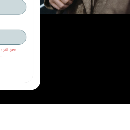
h
en gültigen
.