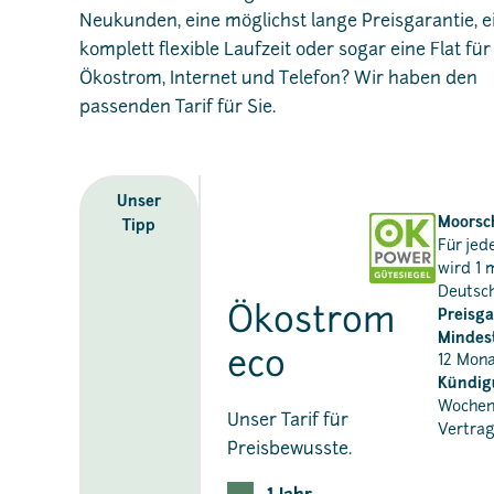
Neukunden, eine möglichst lange Preisgarantie, e
komplett flexible Laufzeit oder sogar eine Flat für
Ökostrom, Internet und Telefon? Wir haben den
passenden Tarif für Sie.
Unser
Moorsc
Tipp
Für je
wird 1 
Deutsch
Ökostrom
Preisga
Mindest
eco
12 Mon
Kündigu
Wochen
Unser Tarif für
Vertra
Preisbewusste.