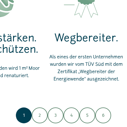
tärken.
Wegbereiter.
chützen.
Als eines der ersten Unternehmen
wurden wir vom TÜV Süd mit dem
en wird 1 m² Moor
Zertifikat „Wegbereiter der
d renaturiert.
Energiewende“ ausgezeichnet.
1
2
3
4
5
6