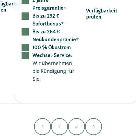
2 Jahre
fügbarkeit
Preisgarantie
*
fen
Verfügbarkeit
Bis zu 232 €
prüfen
Sofortbonus
*
Bis zu 264 €
Neukundenprämie
*
100 % Ökostrom
Wechsel-Service:
Wir übernehmen
die Kündigung für
Sie.
1
2
3
4