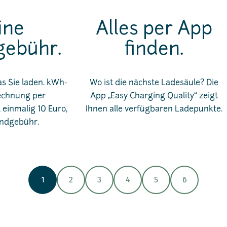
ine
Alles per App
ebühr.
finden.
as Sie laden. kWh-
Wo ist die nächste Ladesäule? Die
echnung per
App „Easy Charging Quality“ zeigt
einmalig 10 Euro,
Ihnen alle verfügbaren Ladepunkte.
ndgebühr.
1
2
3
4
5
6