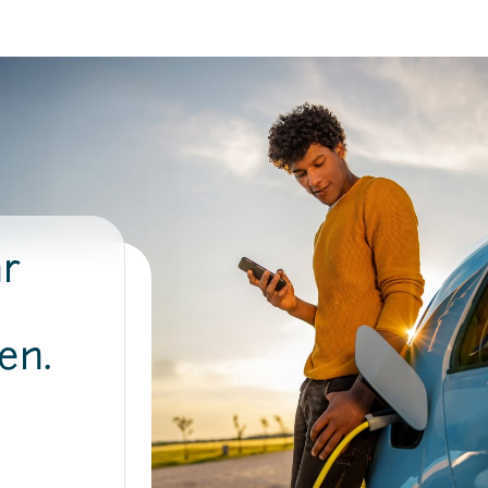
hr
en.