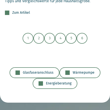
Tipps und Vergleichswerte für jede Haushaltsgröße.
Zum Artikel
1
2
3
4
5
6
Glasfaseranschluss
Wärmepumpe
Energieberatung