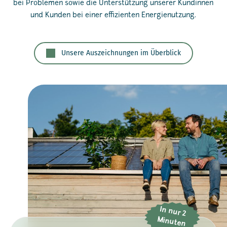
bei Problemen sowie die Unterstützung unserer Kundinnen
und Kunden bei einer effizienten Energienutzung.
Unsere Auszeichnungen im Überblick
In nur 2
M
inuten