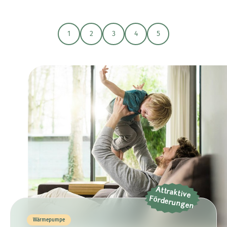
1
2
3
4
5
Attraktive
Förderungen
Wärmepumpe