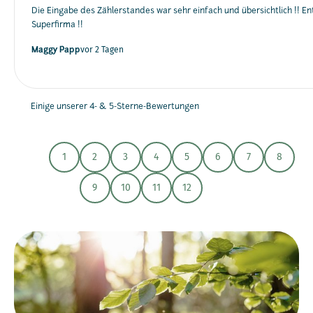
Die Eingabe des Zählerstandes war sehr einfach und übersichtlich !! Ent
Superfirma !!
vor 2 Tagen
Maggy Papp
Einige unserer 4- & 5-Sterne-Bewertungen
1
2
3
4
5
6
7
8
9
10
11
12