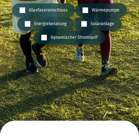
Glasfaseranschluss
Wärmepumpe
Energieberatung
Solaranlage
Dynamischer Stromtarif